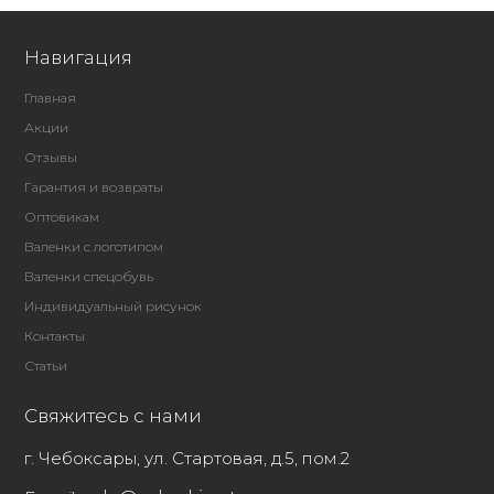
Навигация
Главная
Акции
Отзывы
Гарантия и возвраты
Оптовикам
Валенки с логотипом
Валенки спецобувь
Индивидуальный рисунок
Контакты
Статьи
Свяжитесь с нами
г. Чебоксары, ул. Стартовая, д.5, пом.2