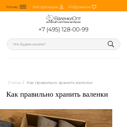
line_horizontal_3
person_round
heart
Меню
Авторизация
Избранное
+7 (495) 128-00-99
search
Статьи
/
Как правильно хранить валенки
Как правильно хранить валенки