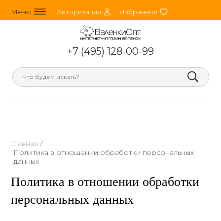
line_horizontal_3
person_round
heart
Меню
Авторизация
Избранное
+7 (495) 128-00-99
search
Главная
/
Политика в отношении обработки персональных
данных
Политика в отношении обработки
персональных данных