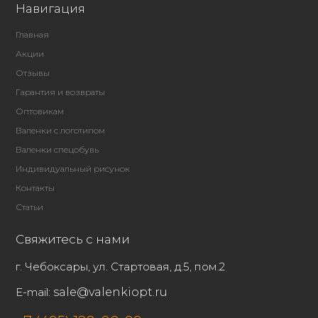
Навигация
Главная
Акции
Отзывы
Гарантия и возвраты
Оптовикам
Валенки с логотипом
Валенки спецобувь
Индивидуальный рисунок
Контакты
Статьи
Свяжитесь с нами
г. Чебоксары, ул. Стартовая, д.5, пом.2
E-mail:
sale@valenkiopt.ru