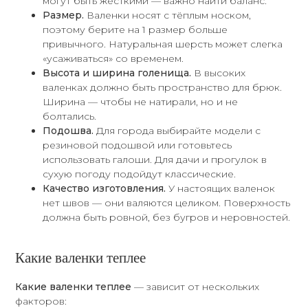
могут быть жёсткими — важно найти баланс.
Размер.
Валенки носят с тёплым носком,
поэтому берите на 1 размер больше
привычного. Натуральная шерсть может слегка
«усаживаться» со временем.
Высота и ширина голенища.
В высоких
валенках должно быть пространство для брюк.
Ширина — чтобы не натирали, но и не
болтались.
Подошва.
Для города выбирайте модели с
резиновой подошвой или готовьтесь
использовать галоши. Для дачи и прогулок в
сухую погоду подойдут классические.
Качество изготовления.
У настоящих валенок
нет швов — они валяются целиком. Поверхность
должна быть ровной, без бугров и неровностей.
Какие валенки теплее
Какие валенки теплее
— зависит от нескольких
факторов: