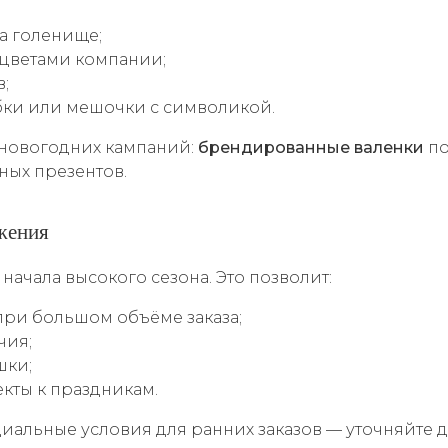
а голенище;
цветами компании;
;
бки или мешочки с символикой.
 новогодних кампаний:
брендированные валенки
по
ных презентов.
жения
начала высокого сезона. Это позволит:
при большом объёме заказа;
чия;
шки;
кты к праздникам.
альные условия для ранних заказов — уточняйте д