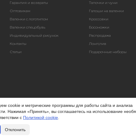
Гарантия и возвраты
Тапочки и чуни
Оптовикам
Галоши на валенки
Валенки с логотипом
Кроссовки
Валенки спецобувь
Босоножки
Индивидуальный рисунок
Распродажа
Контакты
Лонгслив
Статьи
Подарочные наборы
ем cookie и метрические программы для работы сайта и анализа
ти. Нажимая «Принять», вы соглашаетесь на использование необ
ответствии с
Политикой cookie
.
Отклонить