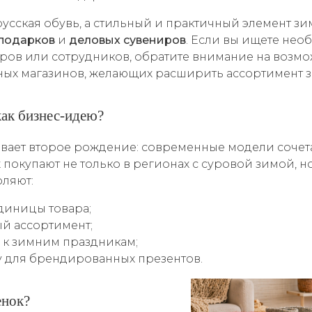
усская обувь, а стильный и практичный элемент зи
подарков
и
деловых сувениров
. Если вы ищете нео
ров или сотрудников, обратите внимание на возм
ных магазинов, желающих расширить ассортимент 
как бизнес‑идею?
вает второе рождение: современные модели сочета
 покупают не только в регионах с суровой зимой, но
оляют:
диницы товара;
й ассортимент;
 к зимним праздникам;
у для брендированных презентов.
енок?