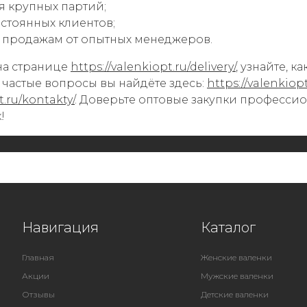
 крупных партий;
стоянных клиентов;
и продажам от опытных менеджеров.
на странице
https://valenkiopt.ru/delivery/
, узнайте, к
а частые вопросы вы найдёте здесь:
https://valenkiop
t.ru/kontakty/
. Доверьте оптовые закупки професси
!
Навигация
Каталог
Главная
Женские валенки
Акции
Мужские валенки
Отзывы
Детские валенки