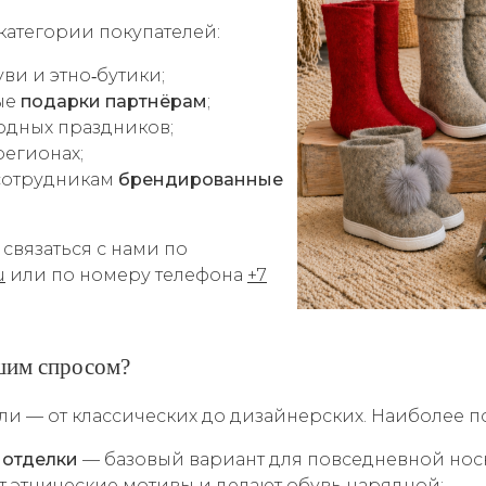
категории покупателей:
и и этно‑бутики;
ые
подарки партнёрам
;
одных праздников;
регионах;
сотрудникам
брендированные
связаться с нами по
u
или по номеру телефона
+7
шим спросом?
и — от классических до дизайнерских. Наиболее 
 отделки
— базовый вариант для повседневной нос
 этнические мотивы и делают обувь нарядной;