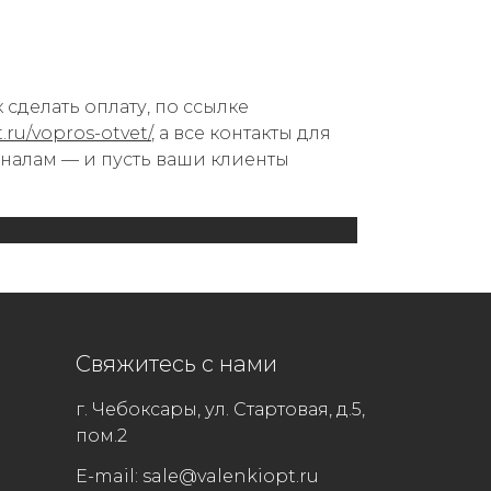
ак сделать оплату, по ссылке
t.ru/vopros-otvet/
, а все контакты для
оналам — и пусть ваши клиенты
Свяжитесь с нами
г. Чебоксары, ул. Стартовая, д.5,
пом.2
E-mail:
sale@valenkiopt.ru