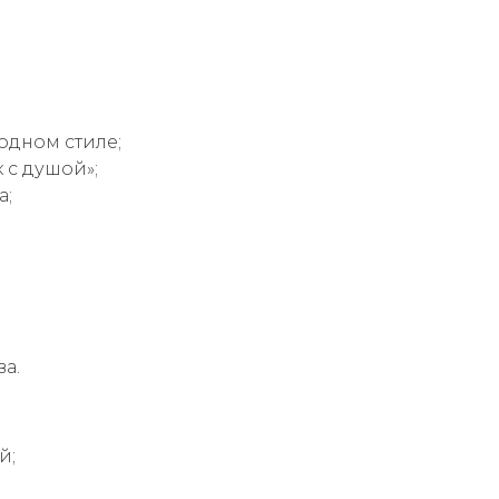
одном стиле;
 с душой»;
а;
ва.
й;