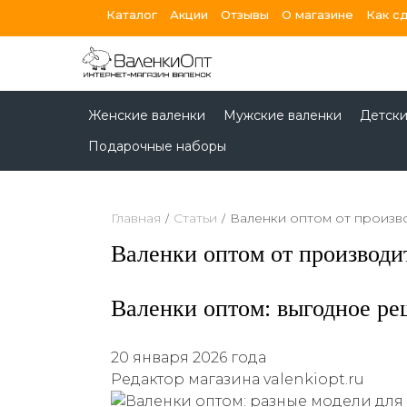
Каталог
Акции
Отзывы
О магазине
Как с
person_round
heart
Авторизация
Избранное
Женские валенки
Мужские валенки
Детски
Подарочные наборы
Главная
/
Статьи
/
Валенки оптом от произв
Валенки оптом от производи
Валенки оптом: выгодное ре
20 января 2026 года
Редактор магазина valenkiopt.ru