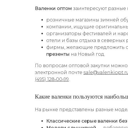
Валенки оптом
заинтересуют разные 
розничные магазины зимней обув
компании, ищущие оригинальн
организаторы фестивалей и нар
отели и базы отдыха в северных 
фирмы, желающие предложить 
презенты
на Новый год.
По вопросам оптовой закупки можно 
электронной почте
sale@valenkiopt.r
(495) 128‑00‑99
.
Какие валенки пользуются наиболь
На рынке представлены разные модел
Классические серые валенки без
Модели с вышивкой
— добавляют