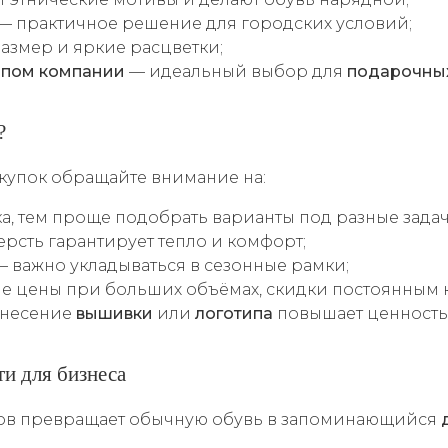
— практичное решение для городских условий;
азмер и яркие расцветки;
ипом компании
— идеальный выбор для
подарочны
?
купок обращайте внимание на:
, тем проще подобрать варианты под разные задач
ерсть гарантирует тепло и комфорт;
— важно укладываться в сезонные рамки;
ие цены при больших объёмах, скидки постоянным 
анесение
вышивки
или
логотипа
повышает ценность 
и для бизнеса
ов превращает обычную обувь в запоминающийся