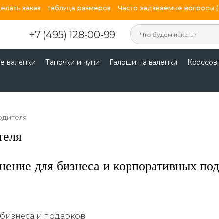
делать заказ
Таблица размеров
Часто задаваемые вопросы 
+7 (495) 128-00-99
е валенки
Тапочки и чуни
Галоши на валенки
Кроссов
одителя
теля
шение для бизнеса и корпоративных по