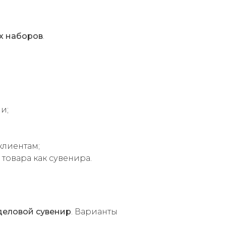
х наборов
.
и;
клиентам;
товара как сувенира.
деловой сувенир
. Варианты