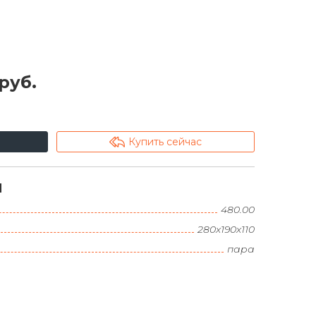
 руб.
arrowshape_turn_up_left_2
Купить сейчас
и
480.00
280х190х110
пара