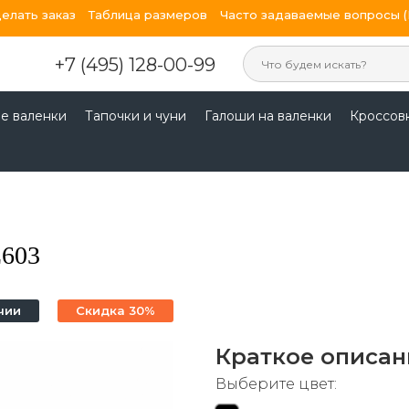
делать заказ
Таблица размеров
Часто задаваемые вопросы 
+7 (495) 128-00-99
е валенки
Тапочки и чуни
Галоши на валенки
Кроссов
L603
чии
Скидка 30%
Краткое описан
Выберите цвет: