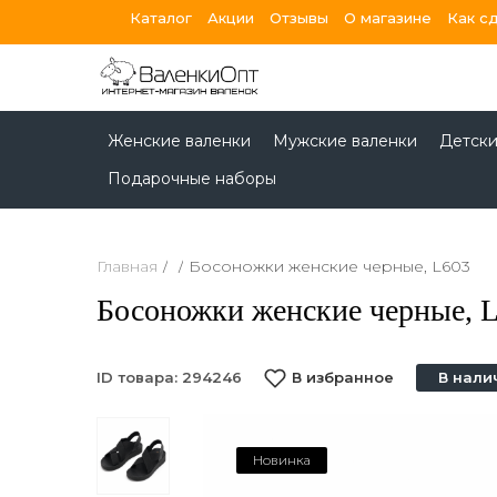
Каталог
Акции
Отзывы
О магазине
Как с
person_round
heart
Авторизация
Избранное
Женские валенки
Мужские валенки
Детски
Подарочные наборы
Главная
/
/
Босоножки женские черные, L603
Босоножки женские черные, 
ID товара:
294246
В избранное
В нали
Новинка