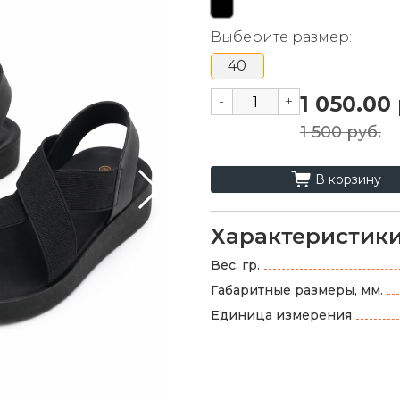
Выберите размер:
40
1 050.00
-
+
1 500 руб.
cart_fill
В корзину
Характеристик
Вес, гр.
Габаритные размеры, мм.
Единица измерения