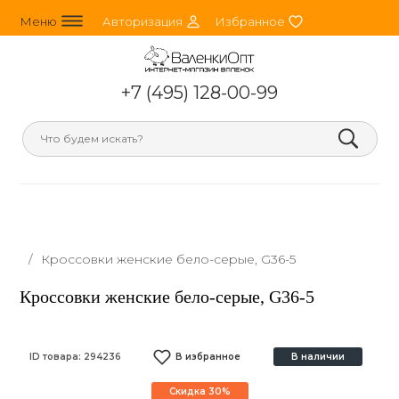
line_horizontal_3
person_round
heart
Меню
Авторизация
Избранное
+7 (495) 128-00-99
search
/
Кроссовки женские бело-серые, G36-5
Кроссовки женские бело-серые, G36-5
ID товара:
294236
В избранное
В наличии
Скидка 30%