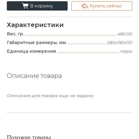
cart_fill
arrowshape_turn_up_left_2
В корзину
Купить сейчас
Характеристики
Вес, гр.
480.00
Габаритные размеры, мм.
280х190х110
Единица измерения
пара
Описание товара
Описание для товара еще не задано.
Похожие товары