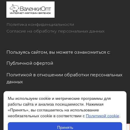
Политика конфиденциальности
Согласие на обработку персональных данных
Пользуясь сайтом, вы можете ознакомиться с:
Публичной офертой
Политикой в отношении обработки персональных 
данных
Согласием на обработку персональных данных
Мы используем cookie и метрические программы для
работы сайта и анализа посещаемости. Нажимая
Политикой cookie
«Принять», вы соглашаетесь на использование
необязательных cookie в соответствии с
Политикой cookie
.
Принять
© 2026 valenkiopt.ru - интернет-магазин валенок
0 руб.