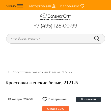
line_horizontal_3
person_round
heart
Меню
Авторизация
Избранное
+7 (495) 128-00-99
search
/
Кроссовки женские белые, 2121-5
Кроссовки женские белые, 2121-5
ID товара:
294158
В избранное
В наличии
Скидка 30%