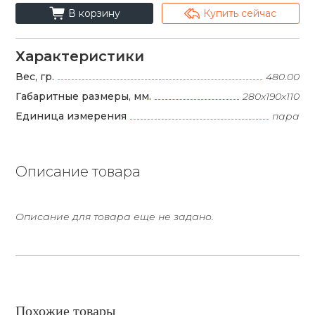
cart_fill
arrowshape_turn_up_left_2
В корзину
Купить сейчас
Характеристики
Вес, гр.
480.00
Габаритные размеры, мм.
280х190х110
Единица измерения
пара
Описание товара
Описание для товара еще не задано.
Похожие товары