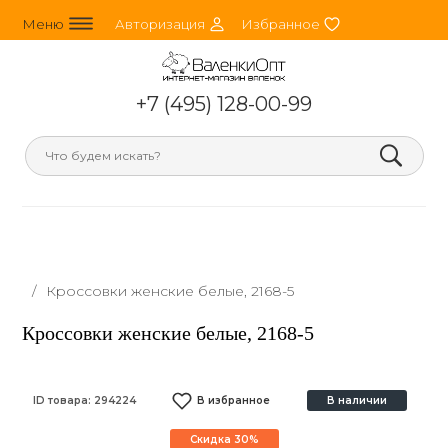
line_horizontal_3
person_round
heart
Меню
Авторизация
Избранное
+7 (495) 128-00-99
search
/
Кроссовки женские белые, 2168-5
Кроссовки женские белые, 2168-5
ID товара:
294224
В избранное
В наличии
Скидка 30%