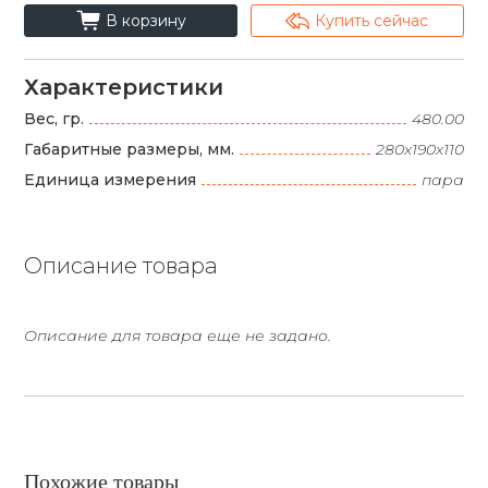
cart_fill
arrowshape_turn_up_left_2
В корзину
Купить сейчас
Характеристики
Вес, гр.
480.00
Габаритные размеры, мм.
280х190х110
Единица измерения
пара
Описание товара
Описание для товара еще не задано.
Похожие товары