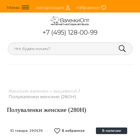
line_horizontal_3
person_round
heart
Меню
Авторизация
Избранное
+7 (495) 128-00-99
search
Женские валенки с вышивкой
/
Полуваленки женские (280Н)
Полуваленки женские (280Н)
ID товара:
290639
В избранное
В наличии