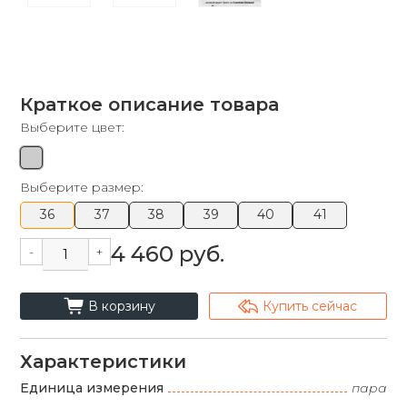
Краткое описание товара
Выберите цвет:
Выберите размер:
36
37
38
39
40
41
4 460 руб.
-
+
cart_fill
arrowshape_turn_up_left_2
В корзину
Купить сейчас
Характеристики
Единица измерения
пара