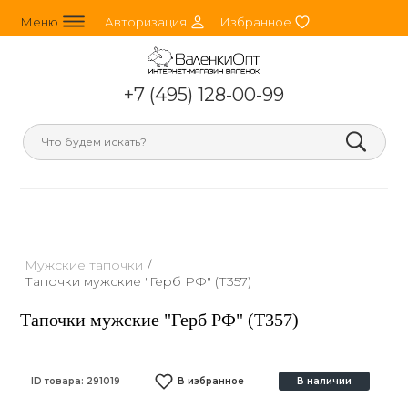
line_horizontal_3
person_round
heart
Меню
Авторизация
Избранное
+7 (495) 128-00-99
search
Мужские тапочки
/
Тапочки мужские "Герб РФ" (Т357)
Тапочки мужские "Герб РФ" (Т357)
ID товара:
291019
В избранное
В наличии