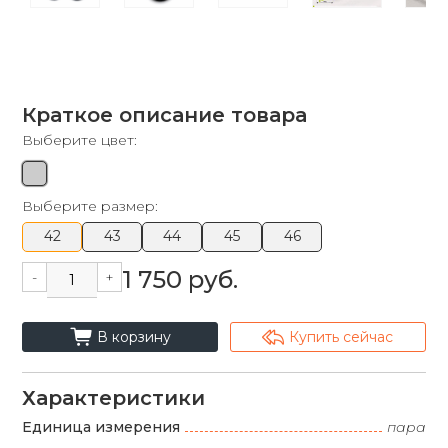
Краткое описание товара
Выберите цвет:
Выберите размер:
42
43
44
45
46
1 750 руб.
-
+
cart_fill
arrowshape_turn_up_left_2
В корзину
Купить сейчас
Характеристики
Единица измерения
пара