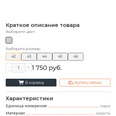
Краткое описание товара
Выберите цвет:
Выберите размер:
42
43
44
45
46
1 750 руб.
-
+
cart_fill
arrowshape_turn_up_left_2
В корзину
Купить сейчас
Характеристики
Единица измерения
пара
Материал
Шерсть