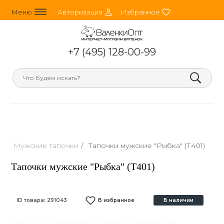
line_horizontal_3
person_round
heart
Меню
Авторизация
Избранное
+7 (495) 128-00-99
search
Мужские тапочки
/
Тапочки мужские "Рыбка" (Т401)
Тапочки мужские "Рыбка" (Т401)
ID товара:
291043
В избранное
В наличии