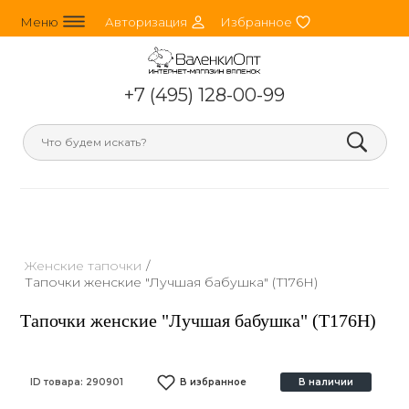
line_horizontal_3
person_round
heart
Меню
Авторизация
Избранное
+7 (495) 128-00-99
search
Женские тапочки
/
Тапочки женские "Лучшая бабушка" (Т176Н)
Тапочки женские "Лучшая бабушка" (Т176Н)
ID товара:
290901
В избранное
В наличии