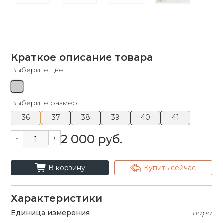
Краткое описание товара
Выберите цвет:
Выберите размер:
36
37
38
39
40
41
2 000 руб.
-
+
cart_fill
arrowshape_turn_up_left_2
В корзину
Купить сейчас
Характеристики
Единица измерения
пара