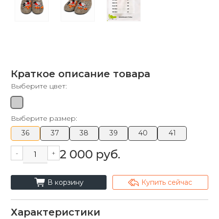
Краткое описание товара
Выберите цвет:
Выберите размер:
36
37
38
39
40
41
2 000 руб.
-
+
cart_fill
arrowshape_turn_up_left_2
В корзину
Купить сейчас
Характеристики