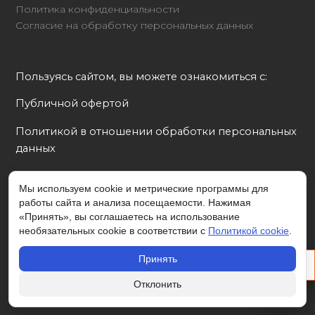
Политика конфиденциальности
Согласие на обработку персональных данных
Пользуясь сайтом, вы можете ознакомиться с:
Публичной офертой
Политикой в отношении обработки персональных 
данных
Согласием на обработку персональных данных
Мы используем cookie и метрические программы для
работы сайта и анализа посещаемости. Нажимая
Политикой cookie
«Принять», вы соглашаетесь на использование
необязательных cookie в соответствии с
Политикой cookie
.
Принять
cart_fill
© 2026 valenkiopt.ru - интернет-магазин валенок
0 руб.
Отклонить