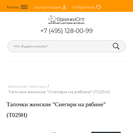
line_horizontal_3
person_round
heart
Меню
Авторизация
Избранное
+7 (495) 128-00-99
search
Женские тапочки
/
Тапочки женские "Снегири на рябине" (Т029Н)
Тапочки женские "Снегири на рябине"
(Т029Н)