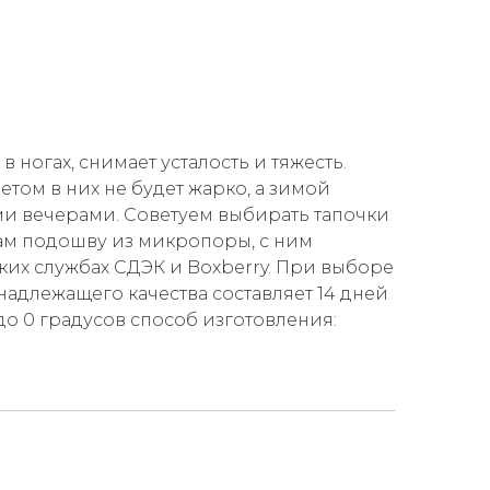
ногах, снимает усталость и тяжесть.
том в них не будет жарко, а зимой
и вечерами. Советуем выбирать тапочки
ам подошву из микропоры, с ним
ких службах СДЭК и Boxberry. При выборе
 надлежащего качества составляет 14 дней
до 0 градусов способ изготовления: