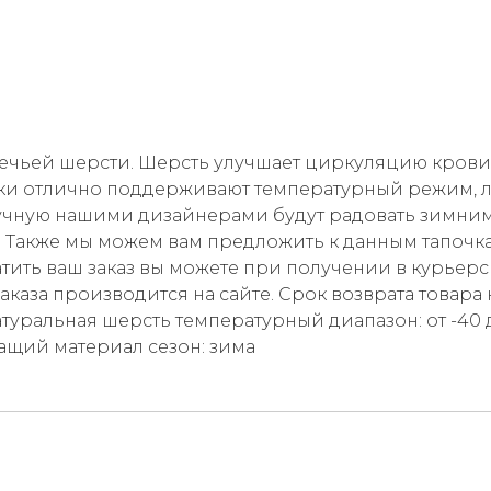
чьей шерсти. Шерсть улучшает циркуляцию крови в 
очки отлично поддерживают температурный режим, ле
ручную нашими дизайнерами будут радовать зимним
. Также мы можем вам предложить к данным тапочк
атить ваш заказ вы можете при получении в курьерс
аказа производится на сайте. Срок возврата товара
атуральная шерсть температурный диапазон: от -40 
ащий материал сезон: зима