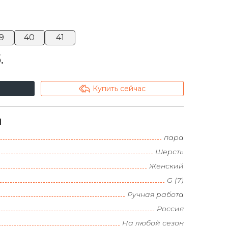
9
40
41
.
arrowshape_turn_up_left_2
Купить сейчас
и
пара
Шерсть
Женский
G (7)
Ручная работа
Россия
На любой сезон