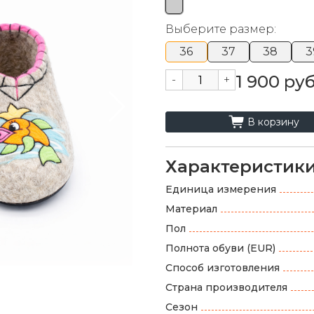
Выберите размер:
36
37
38
3
1 900 руб
-
+
cart_fill
В корзину
Характеристик
Единица измерения
Материал
Пол
Полнота обуви (EUR)
Способ изготовления
Страна производителя
Сезон