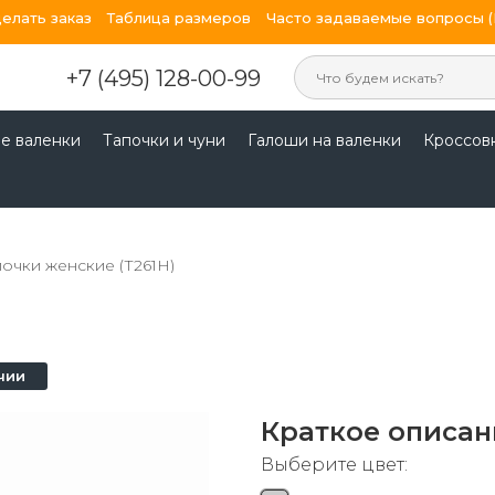
делать заказ
Таблица размеров
Часто задаваемые вопросы 
+7 (495) 128-00-99
е валенки
Тапочки и чуни
Галоши на валенки
Кроссов
очки женские (Т261Н)
чии
Краткое описан
Выберите цвет: