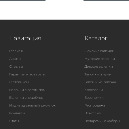
Навигация
Каталог
Главная
Женские валенки
Акции
Мужские валенки
Отзывы
Детские валенки
Гарантия и возвраты
Тапочки и чуни
Оптовикам
Галоши на валенки
Валенки с логотипом
Кроссовки
Валенки спецобувь
Босоножки
Индивидуальный рисунок
Распродажа
Контакты
Лонгслив
Статьи
Подарочные наборы