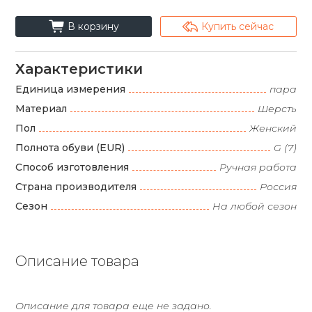
cart_fill
arrowshape_turn_up_left_2
В корзину
Купить сейчас
Характеристики
Единица измерения
пара
Материал
Шерсть
Пол
Женский
Полнота обуви (EUR)
G (7)
Способ изготовления
Ручная работа
Страна производителя
Россия
Сезон
На любой сезон
Описание товара
Описание для товара еще не задано.