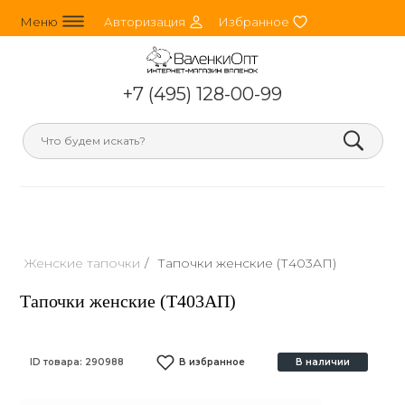
line_horizontal_3
person_round
heart
Меню
Авторизация
Избранное
+7 (495) 128-00-99
search
Женские тапочки
/
Тапочки женские (Т403АП)
Тапочки женские (Т403АП)
ID товара:
290988
В избранное
В наличии