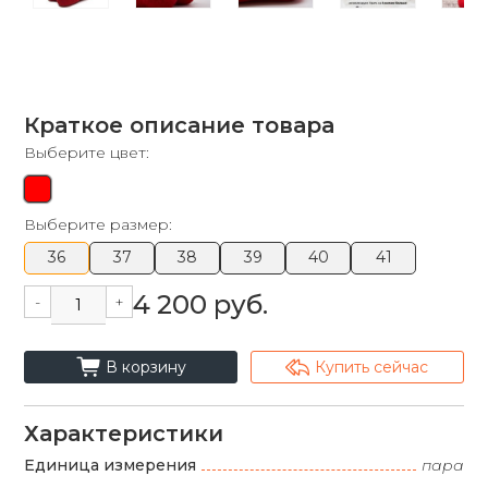
Краткое описание товара
Выберите цвет:
Выберите размер:
36
37
38
39
40
41
4 200 руб.
-
+
cart_fill
arrowshape_turn_up_left_2
В корзину
Купить сейчас
Характеристики
Единица измерения
пара