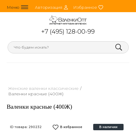
line_horizontal_3
person_round
heart
Меню
Авторизация
Избранное
+7 (495) 128-00-99
search
Женские валенки классические
/
Валенки красные (400Ж)
Валенки красные (400Ж)
ID товара:
290232
В избранное
В наличии