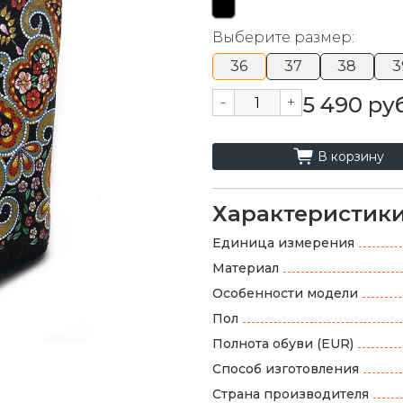
Выберите размер:
36
37
38
3
5 490 руб
-
+
cart_fill
В корзину
Характеристик
Единица измерения
Материал
Особенности модели
Пол
Полнота обуви (EUR)
Способ изготовления
Страна производителя