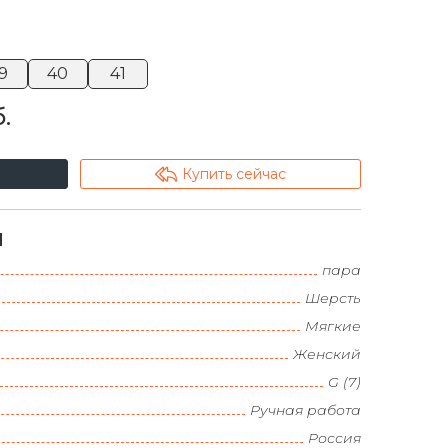
9
40
41
.
arrowshape_turn_up_left_2
Купить сейчас
и
пара
Шерсть
Мягкие
Женский
G (7)
Ручная работа
Россия