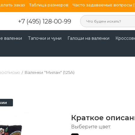
делать заказ
Таблица размеров
Часто задаваемые вопросы 
+7 (495) 128-00-99
е валенки
Тапочки и чуни
Галоши на валенки
Кроссов
 росписью
/
Валенки "Милан" (125А)
чии
Краткое описан
Выберите цвет: