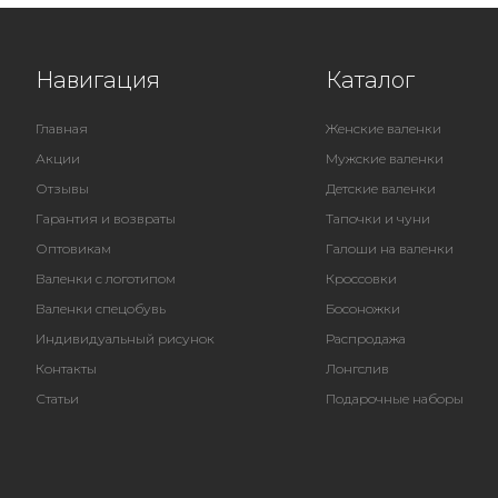
Навигация
Каталог
Главная
Женские валенки
Акции
Мужские валенки
Отзывы
Детские валенки
Гарантия и возвраты
Тапочки и чуни
Оптовикам
Галоши на валенки
Валенки с логотипом
Кроссовки
Валенки спецобувь
Босоножки
Индивидуальный рисунок
Распродажа
Контакты
Лонгслив
Статьи
Подарочные наборы