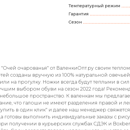
Температурный режим
Гарантия
Сезон
е "Очей очарованья" от ВаленкиОпт.ру своим теплом
етей созданы вручную из 100% натуральной овечье
у или на прогулку. Ножки всегда будут теплыми в с
учшим выбором обуви на сезон 2022 года! Рекоменд
сь небольшое пространство. К валенкам мы предлага
ание, что галоши не имеют разделения правой и л
"купить в один клик" и далее наш менеджер свяжетс
да готовы выполнить индивидуальные заказы с ри
при получении в курьерских службах СДЭК и Boxber