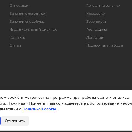
Оптовикам
Галоши на валенки
Валенки с логотипом
Кроссовки
Валенки спецобувь
Босоножки
Индивидуальный рисунок
Распродажа
Контакты
Лонгслив
Статьи
Подарочные наборы
ем cookie и метрические программы для работы сайта и анализа
ти. Нажимая «Принять», вы соглашаетесь на использование необ
ответствии с
Политикой cookie
.
Отклонить