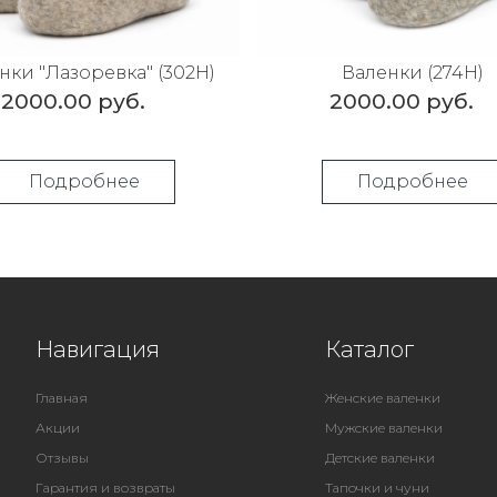
нки "Лазоревка" (302Н)
Валенки (274Н)
2000.00 руб.
2000.00 руб.
Подробнее
Подробнее
Навигация
Каталог
Главная
Женские валенки
Акции
Мужские валенки
Отзывы
Детские валенки
Гарантия и возвраты
Тапочки и чуни