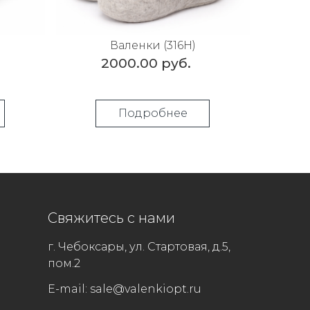
Валенки (316Н)
2000.00 руб.
Подробнее
Свяжитесь с нами
г. Чебоксары, ул. Стартовая, д.5,
пом.2
E-mail:
sale@valenkiopt.ru