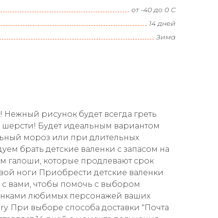
от -40 до 0 С
14 дней
Зима
! Нежный рисунок будет всегда греть
й шерсти! Будет идеальным вариантом
ильный мороз или при длительных
уем брать детские валенки с запасом на
ем галоши, которые продлевают срок
евой ноги Приобрести детские валенки
я с вами, чтобы помочь с выбором
сунками любимых персонажей ваших
ry. При выборе способа доставки "Почта