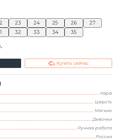
2
23
24
25
26
27
1
32
33
34
35
.
arrowshape_turn_up_left_2
Купить сейчас
и
пара
Шерсть
Мягкие
Девочки
Ручная работа
Россия