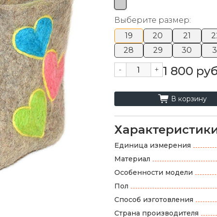
Выберите размер:
19
20
21
2
28
29
30
3
1 800 руб
-
+
cart_fill
В корзину
Характеристик
Единица измерения
Материал
Особенности модели
Пол
Способ изготовления
Страна производителя