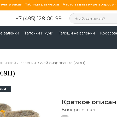
делать заказ
Таблица размеров
Часто задаваемые вопросы 
+7 (495) 128-00-99
е валенки
Тапочки и чуни
Галоши на валенки
Кроссов
вышивкой
/
Валенки "Очей очарованья" (269Н)
269Н)
чии
Краткое описан
Выберите цвет: