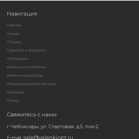
Навигация
Главная
Акции
Отзывы
Гарантия и возвраты
Оптовикам
Валенки с логотипом
Валенки спецобувь
Индивидуальный рисунок
Контакты
Статьи
Свяжитесь с нами
г. Чебоксары, ул. Стартовая, д.5, пом.2
E-mail:
sale@valenkiopt.ru