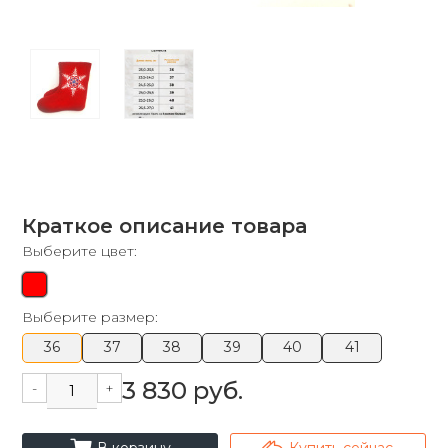
Краткое описание товара
Выберите цвет:
Выберите размер:
36
37
38
39
40
41
3 830 руб.
-
+
cart_fill
arrowshape_turn_up_left_2
В корзину
Купить сейчас