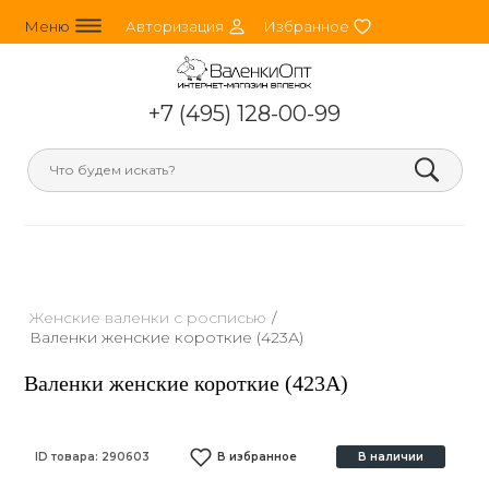
line_horizontal_3
person_round
heart
Меню
Авторизация
Избранное
+7 (495) 128-00-99
search
Женские валенки с росписью
/
Валенки женские короткие (423А)
Валенки женские короткие (423А)
ID товара:
290603
В избранное
В наличии