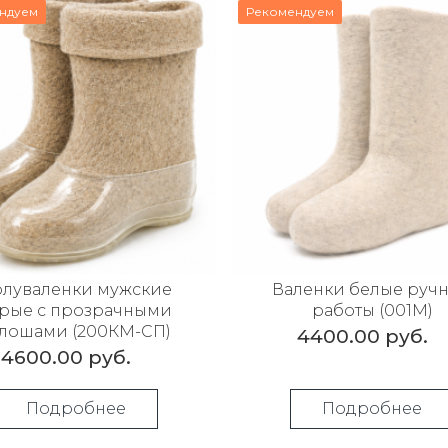
ндуем
Рекомендуем
луваленки мужские
Валенки белые руч
рые с прозрачными
работы (001М)
алошами (200КМ-СП)
4400.00 руб.
4600.00 руб.
Подробнее
Подробнее