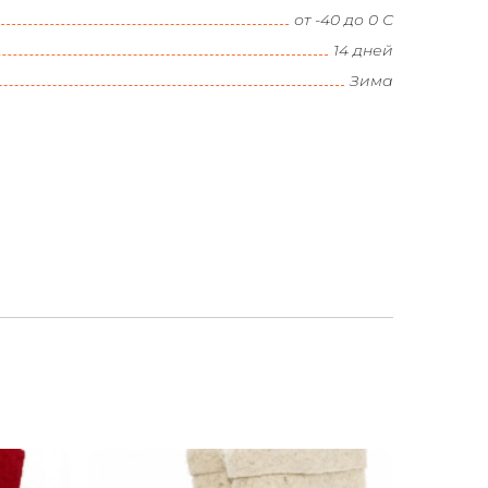
от -40 до 0 С
14 дней
Зима