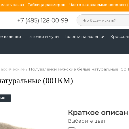
делать заказ
Таблица размеров
Часто задаваемые вопросы 
+7 (495) 128-00-99
е валенки
Тапочки и чуни
Галоши на валенки
Кроссов
лассические
/
Полуваленки мужские белые натуральные (001
натуральные (001КМ)
чии
Краткое описан
Выберите цвет: