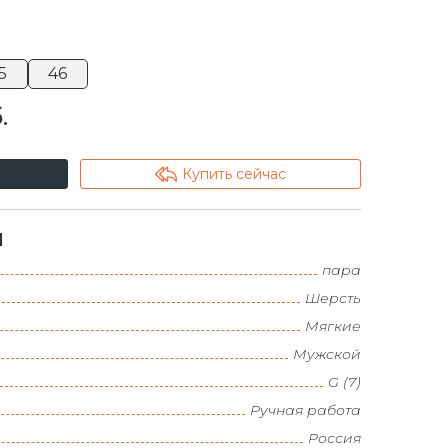
5
46
.
arrowshape_turn_up_left_2
Купить сейчас
и
пара
Шерсть
Мягкие
Мужской
G (7)
Ручная работа
Россия