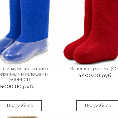
енки мужские синие с
Валенки красные (4
озрачными галошами
4400.00 руб.
(500М-СП)
5000.00 руб.
Подробнее
Подробнее