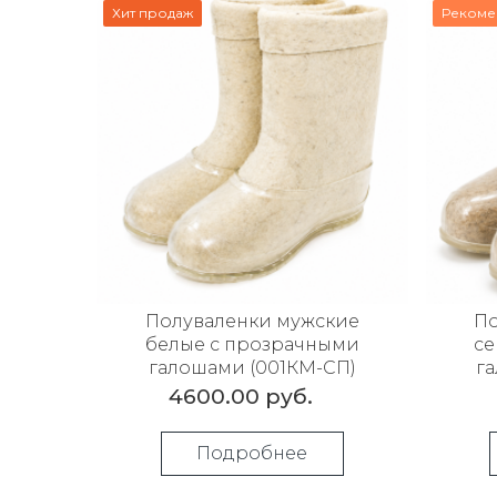
Хит продаж
Рекоме
Полуваленки мужские
По
белые с прозрачными
се
галошами (001КМ-СП)
г
4600.00 руб.
Подробнее