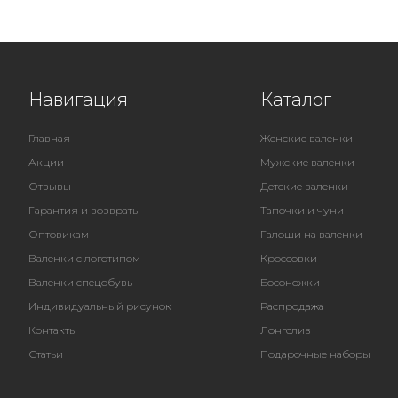
Навигация
Каталог
Главная
Женские валенки
Акции
Мужские валенки
Отзывы
Детские валенки
Гарантия и возвраты
Тапочки и чуни
Оптовикам
Галоши на валенки
Валенки с логотипом
Кроссовки
Валенки спецобувь
Босоножки
Индивидуальный рисунок
Распродажа
Контакты
Лонгслив
Статьи
Подарочные наборы