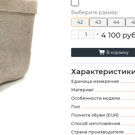
Выберите размер:
42
43
44
4
4 100 руб
-
+
cart_fill
В корзину
Характеристик
Единица измерения
Материал
Особенности модели
Пол
Полнота обуви (EUR)
Способ изготовления
Страна производителя