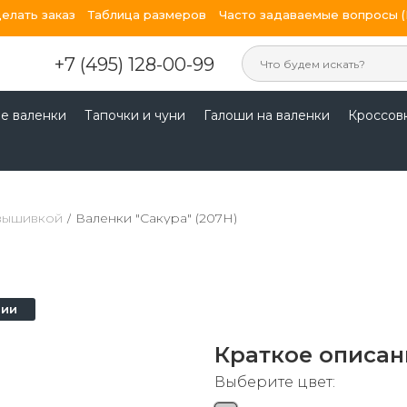
делать заказ
Таблица размеров
Часто задаваемые вопросы 
+7 (495) 128-00-99
е валенки
Тапочки и чуни
Галоши на валенки
Кроссов
 вышивкой
/
Валенки "Сакура" (207Н)
чии
Краткое описан
Выберите цвет: