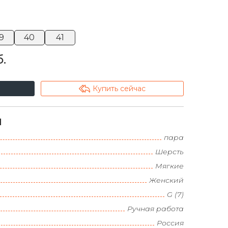
9
40
41
.
arrowshape_turn_up_left_2
Купить сейчас
и
пара
Шерсть
Мягкие
Женский
G (7)
Ручная работа
Россия