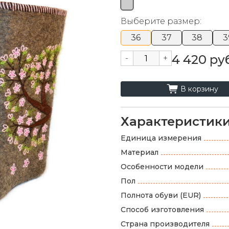
Выберите размер:
36
37
38
3
4 420 руб
-
+
cart_fill
В корзину
Характеристик
Единица измерения
Материал
Особенности модели
Пол
Полнота обуви (EUR)
Способ изготовления
Страна производителя