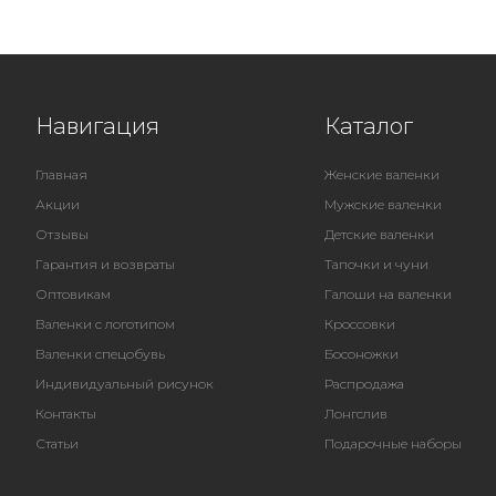
Навигация
Каталог
Главная
Женские валенки
Акции
Мужские валенки
Отзывы
Детские валенки
Гарантия и возвраты
Тапочки и чуни
Оптовикам
Галоши на валенки
Валенки с логотипом
Кроссовки
Валенки спецобувь
Босоножки
Индивидуальный рисунок
Распродажа
Контакты
Лонгслив
Статьи
Подарочные наборы