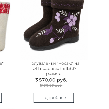
е"
Полуваленки "Роса-2" на
ТЭП подошве (181В) 37
размер
3 570.00 руб.
5100.00 руб.
Подробнее