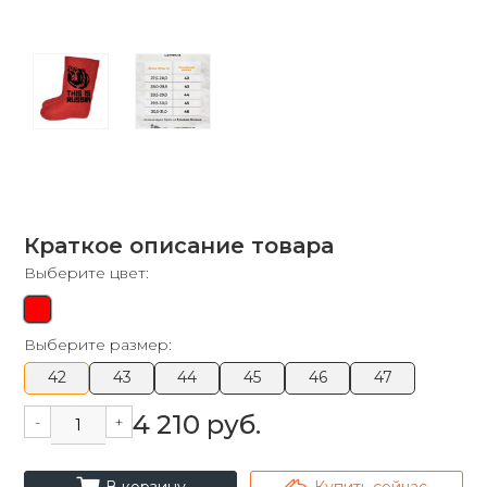
Краткое описание товара
Выберите цвет:
Выберите размер:
42
43
44
45
46
47
4 210 руб.
-
+
cart_fill
arrowshape_turn_up_left_2
В корзину
Купить сейчас