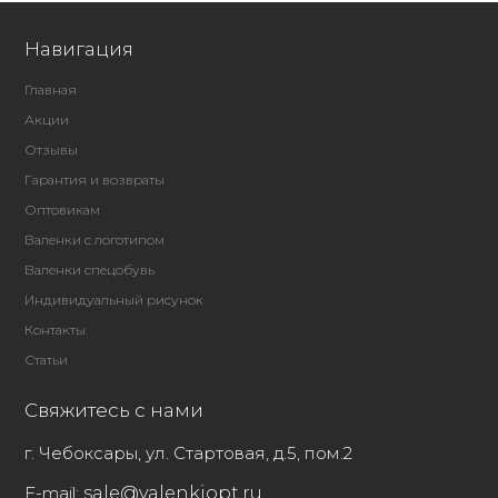
Навигация
Главная
Акции
Отзывы
Гарантия и возвраты
Оптовикам
Валенки с логотипом
Валенки спецобувь
Индивидуальный рисунок
Контакты
Статьи
Свяжитесь с нами
г. Чебоксары, ул. Стартовая, д.5, пом.2
E-mail:
sale@valenkiopt.ru