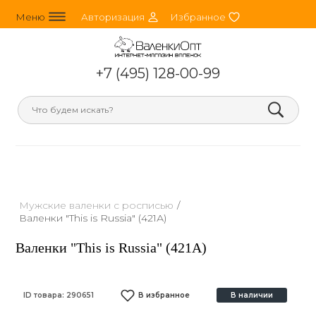
line_horizontal_3
person_round
heart
Меню
Авторизация
Избранное
+7 (495) 128-00-99
search
Мужские валенки с росписью
/
Валенки "This is Russia" (421А)
Валенки "This is Russia" (421А)
ID товара:
290651
В избранное
В наличии