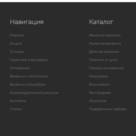
Навигация
Каталог
Главная
Женские валенки
Акции
Мужские валенки
Отзывы
Детские валенки
Гарантия и возвраты
Тапочки и чуни
Оптовикам
Галоши на валенки
Валенки с логотипом
Кроссовки
Валенки спецобувь
Босоножки
Индивидуальный рисунок
Распродажа
Контакты
Лонгслив
Статьи
Подарочные наборы