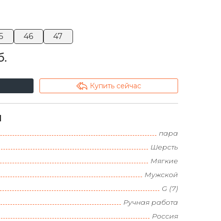
5
46
47
б.
arrowshape_turn_up_left_2
Купить сейчас
и
пара
Шерсть
Мягкие
Мужской
G (7)
Ручная работа
Россия