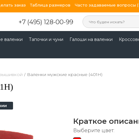
делать заказ
Таблица размеров
Часто задаваемые вопросы 
+7 (495) 128-00-99
е валенки
Тапочки и чуни
Галоши на валенки
Кроссов
 вышивкой
/
Валенки мужские красные (401Н)
01Н)
чии
Краткое описан
Выберите цвет: