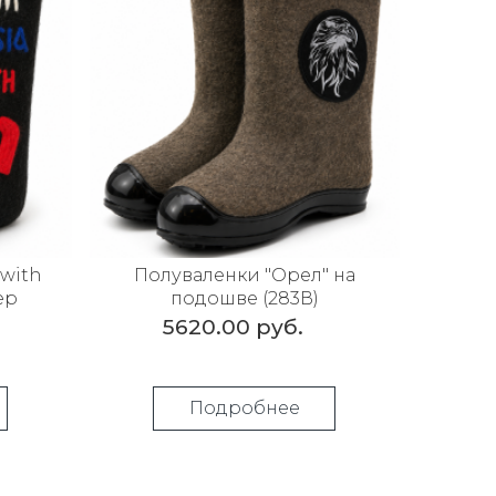
 with
Полуваленки "Орел" на
ер
подошве (283В)
5620.00 руб.
Подробнее