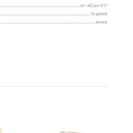
от -40 до 0 С
14 дней
Зима