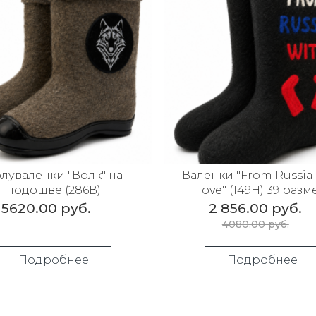
луваленки "Волк" на
Валенки "From Russia
подошве (286В)
love" (149Н) 39 разм
5620.00 руб.
2 856.00 руб.
4080.00 руб.
Подробнее
Подробнее