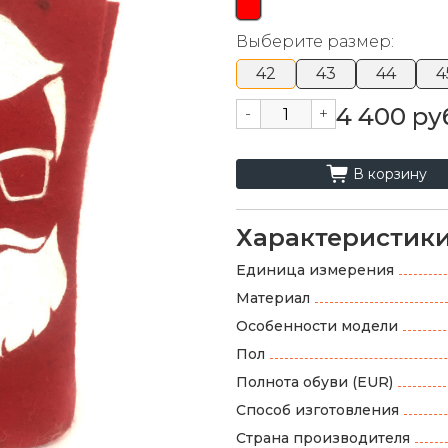
Выберите размер:
42
43
44
4
4 400 ру
-
+
cart_fill
В корзину
Характеристик
Единица измерения
Материал
Особенности модели
Пол
Полнота обуви (EUR)
Способ изготовления
Страна производителя