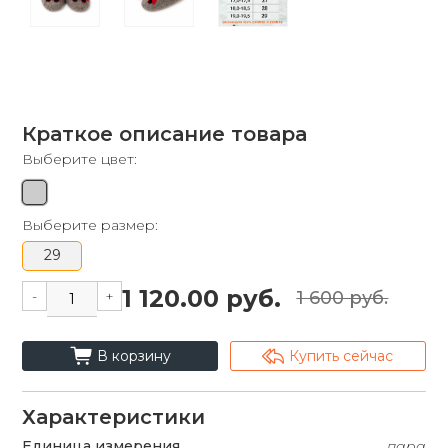
Краткое описание товара
Выберите цвет:
Выберите размер:
29
1 120.00 руб.
-
+
1 600 руб.
cart_fill
arrowshape_turn_up_left_2
В корзину
Купить сейчас
Характеристики
Единица измерения
пара