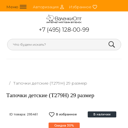
line_horizontal_3
person_round
heart
Меню
Авторизация
Избранное
+7 (495) 128-00-99
search
/
Тапочки детские (Т279Н) 29 размер
Тапочки детские (Т279Н) 29 размер
ID товара:
295461
В избранное
В наличии
Скидка 30%