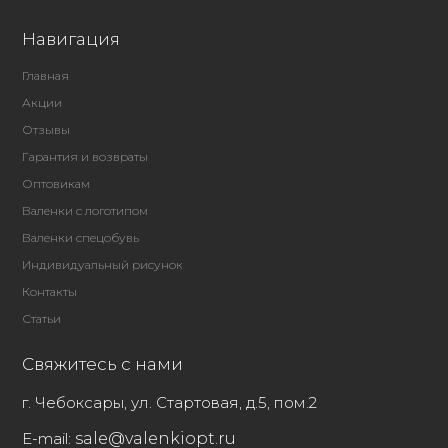
Навигация
Главная
Акции
Отзывы
Гарантия и возвраты
Оптовикам
Валенки с логотипом
Валенки спецобувь
Индивидуальный рисунок
Контакты
Статьи
Свяжитесь с нами
г. Чебоксары, ул. Стартовая, д.5, пом.2
E-mail:
sale@valenkiopt.ru