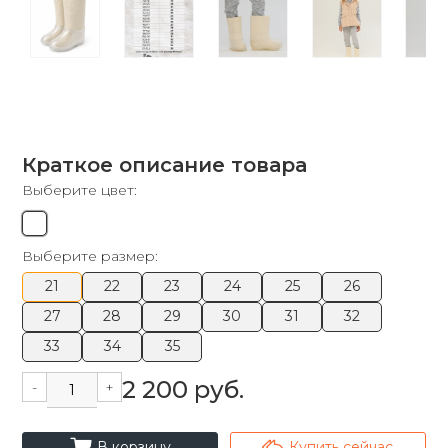
Краткое описание товара
Выберите цвет:
Выберите размер:
21
22
23
24
25
26
27
28
29
30
31
32
33
34
35
2 200 руб.
-
+
cart_fill
arrowshape_turn_up_left_2
В корзину
Купить сейчас