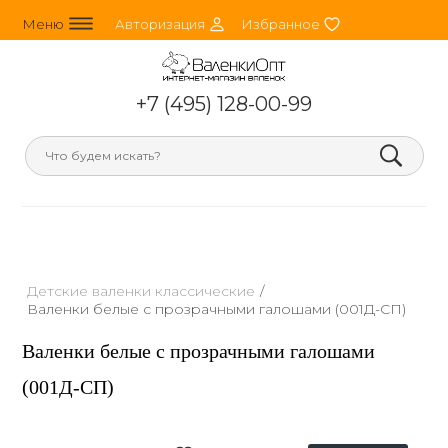
line_horizontal_3
person_round
heart
Меню
Авторизация
Избранное
+7 (495) 128-00-99
search
Детские валенки классические
/
Валенки белые с прозрачными галошами (001Д-СП)
Валенки белые с прозрачными галошами
(001Д-СП)