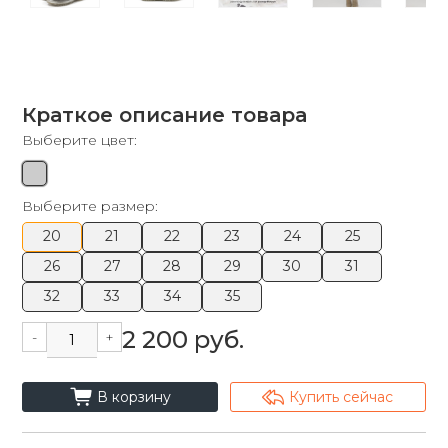
Краткое описание товара
Выберите цвет:
Выберите размер:
20
21
22
23
24
25
26
27
28
29
30
31
32
33
34
35
2 200 руб.
-
+
cart_fill
arrowshape_turn_up_left_2
В корзину
Купить сейчас