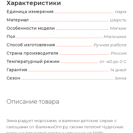
Характеристики
Единица измерения
пара
Материал
Шерсть
Особенности модели
Мягкие
Пол
Мальчики
Способ изготовления
Ручная работа
Страна производителя
Россия
Температурный режим
от -40 до 0 С
Гарантия
14 дней
Сезон
Зима
Описание товара
Зима радует морозами, а валенки детские серые с
галошами от ВаленкиОпт.ру своим теплом! Чудесные
валенки для детей созданы вручную из 100%