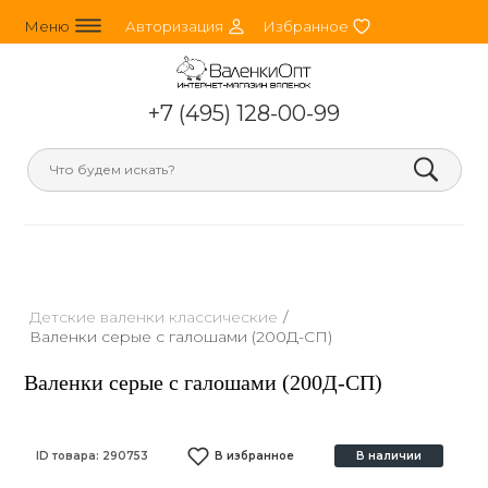
line_horizontal_3
person_round
heart
Меню
Авторизация
Избранное
+7 (495) 128-00-99
search
Детские валенки классические
/
Валенки серые с галошами (200Д-СП)
Валенки серые с галошами (200Д-СП)
ID товара:
290753
В избранное
В наличии